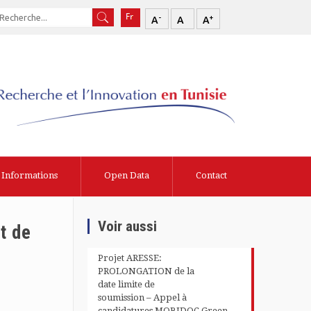
-
+
A
A
A
Informations
Open Data
Contact
Voir aussi
t de
Projet ARESSE:
PROLONGATION de la
date limite de
soumission – Appel à
candidatures MOBIDOC Green