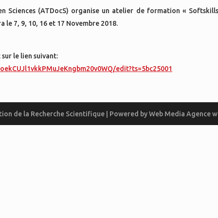
en Sciences (ATDocS) organise un atelier de formation « Softskill
a le 7, 9, 10, 16 et 17 Novembre 2018.
sur le lien suivant:
YmoekCUJl1vkkPMuJeKngbm20v0WQ/edit?ts=5bc25001
ion de la Recherche Scientifique | Powered by
Web Media
Agence w