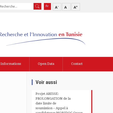
-
+
A
A
A
Informations
Open Data
Contact
Voir aussi
Projet ARESSE:
PROLONGATION de la
date limite de
soumission – Appel à
candidatures MOBIDOC Green