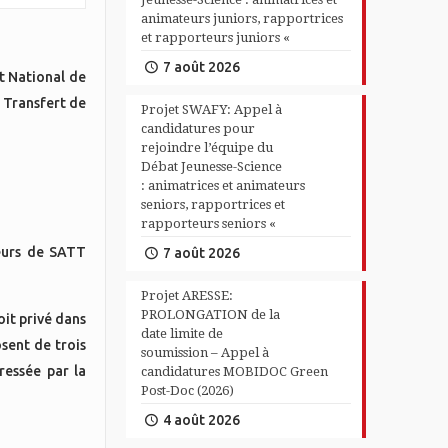
animateurs juniors, rapportrices
et rapporteurs juniors «
7 août 2026
t National de
e Transfert de
Projet SWAFY: Appel à
candidatures pour
rejoindre l’équipe du
Débat Jeunesse-Science
: animatrices et animateurs
seniors, rapportrices et
rapporteurs seniors «
teurs de SATT
7 août 2026
Projet ARESSE:
PROLONGATION de la
oit privé dans
date limite de
osent de trois
soumission – Appel à
ressée par la
candidatures MOBIDOC Green
Post-Doc (2026)
4 août 2026