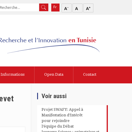
-
+
A
A
A
Informations
Open Data
Contact
Voir aussi
revet
Projet SWAFY: Appel à
Manifestation d’Intérêt
pour rejoindre
l’équipe du Débat
Jeunesse-Science : animatrices et