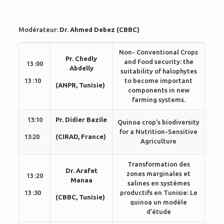
Modérateur:
Dr. Ahmed Debez (CBBC)
Non- Conventional Crops
Pr. Chedly
and Food security: the
13 :00
Abdelly
suitability of halophytes
13 :10
to become important
(ANPR, Tunisie)
components in new
farming systems.
13:10
Pr. Didier Bazile
Quinoa crop’s biodiversity
for a Nutrition-Sensitive
13:20
(CIRAD, France)
Agriculture
Transformation des
Dr. Arafet
zones marginales et
13 :20
Manaa
salines en systèmes
13 :30
productifs en Tunisie: Le
(CBBC, Tunisie)
quinoa un modèle
d’étude