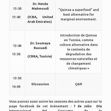
Dr. Henda
13 :30
Mahmoudi
“Quinoa a superfood” and
best alternative for
13 :40
(ICBA, United
marginal environment.
Arab Emirates)
Introduction de Quinoa
en Tunisie, comme
Dr. Soumaya
culture alternative dans
13 :40
Raouadi
le contexte de
13 :50
dégradation des
(CRRA, Tunisie)
ressources naturelles et
de changement
climatiques »
13 :50
Discussion
Q&R
14 :00
Vous pouvez aussi suivre les sessions des autres pays sur la
page facebook de cet évènement :
7 de Julio Día
Internacional del Consumo de la