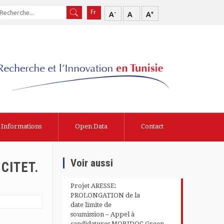
-
+
A
A
A
Informations
Open Data
Contact
Voir aussi
 CITET.
Projet ARESSE:
PROLONGATION de la
date limite de
soumission – Appel à
candidatures MOBIDOC Green