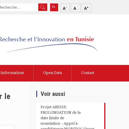
-
+
A
A
A
Informations
Open Data
Contact
Voir aussi
 le
Projet ARESSE:
PROLONGATION de la
date limite de
soumission – Appel à
candidatures MOBIDOC Green