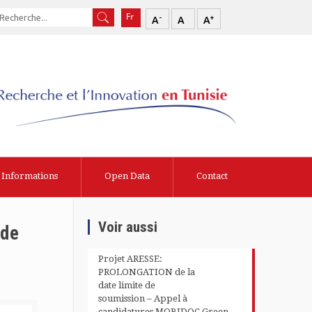
-
+
A
A
A
Informations
Open Data
Contact
Voir aussi
 de
Projet ARESSE:
PROLONGATION de la
date limite de
soumission – Appel à
candidatures MOBIDOC Green