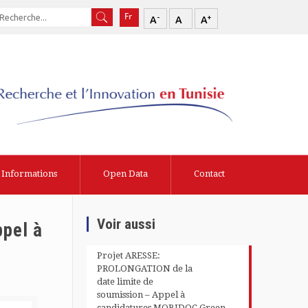
-
+
A
A
A
Informations
Open Data
Contact
Voir aussi
pel à
Projet ARESSE:
PROLONGATION de la
date limite de
soumission – Appel à
candidatures MOBIDOC Green