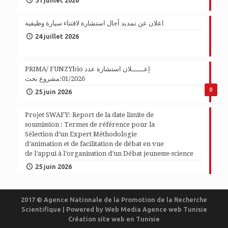
31 juillet 2026
اعلان عن تمديد آجال استشارة لاقتناء سيارة وظيفية
24 juillet 2026
PRIMA/ FUNZYbio إعــــــلان استشارة عدد
01/2026:مشروع بحث
0
25 juin 2026
Projet SWAFY: Report de la date limite de
soumission : Termes de référence pour la
Sélection d’un Expert Méthodologie
d’animation et de facilitation de débat en vue
de l’appui à l’organisation d’un Débat jeunesse-science
25 juin 2026
2017 © Agence Nationale de la Promotion de la Recherche
Scientifique | Powered by
Web Media
Agence web Tunisie
Création site web en Tunisie