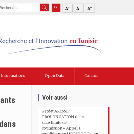
-
+
A
A
A
Informations
Open Data
Contact
Voir aussi
iants
Projet ARESSE:
PROLONGATION de la
 dans
date limite de
soumission – Appel à
candidatures MOBIDOC Green