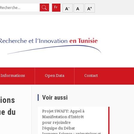
-
+
A
A
A
Informations
Open Data
Contact
Voir aussi
tions
ue du
Projet SWAFY: Appel à
Manifestation d’Intérêt
pour rejoindre
l’équipe du Débat
Jeunesse-Science : animatrices et