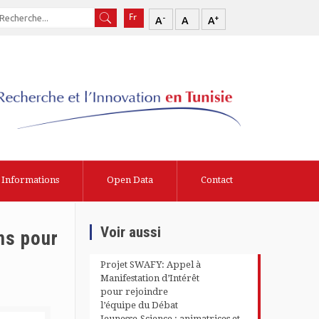
-
+
A
A
A
Informations
Open Data
Contact
Voir aussi
ns pour
Projet SWAFY: Appel à
Manifestation d’Intérêt
pour rejoindre
l’équipe du Débat
Jeunesse-Science : animatrices et