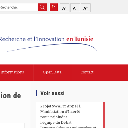
-
+
A
A
A
Informations
Open Data
Contact
Voir aussi
ion de
Projet SWAFY: Appel à
Manifestation d’Intérêt
pour rejoindre
l’équipe du Débat
Jeunesse-Science : animatrices et