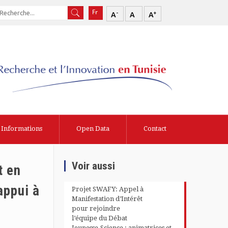
-
+
A
A
A
Informations
Open Data
Contact
Voir aussi
t en
appui à
Projet SWAFY: Appel à
Manifestation d’Intérêt
pour rejoindre
l’équipe du Débat
Jeunesse-Science : animatrices et