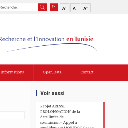
-
+
A
A
A
Informations
Open Data
Contact
Voir aussi
Projet ARESSE:
PROLONGATION de la
date limite de
soumission – Appel à
candidatures MOBIDOC Green