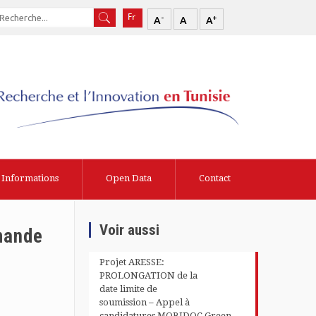
-
+
A
A
A
Informations
Open Data
Contact
Voir aussi
mmande
Projet ARESSE:
PROLONGATION de la
date limite de
soumission – Appel à
candidatures MOBIDOC Green