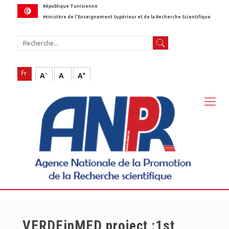
République Tunisienne
Ministère de l'Enseignement Supérieur et de la Recherche Scientifique
-
+
A
A
A
VERDEinMED project :1st