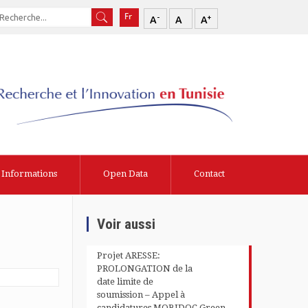
-
+
A
A
A
Informations
Open Data
Contact
Voir aussi
Projet ARESSE:
PROLONGATION de la
date limite de
soumission – Appel à
candidatures MOBIDOC Green