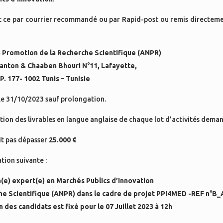
 et ce par courrier recommandé ou par Rapid-post ou remis directem
 Promotion de la Recherche Scientifique (ANPR)
anton & Chaaben Bhouri N°11, Lafayette,
P. 177- 1002 Tunis – Tunisie
le 31/10/2023 sauf prolongation.
ation des livrables en langue anglaise de chaque lot d’activités dema
it pas dépasser
25.000 €
tion suivante :
n(e) expert(e) en Marchés Publics d’Innovation
e Scientifique (ANPR) dans le cadre de projet PPI4MED -REF n°B_
 des candidats est fixé pour le 07 Juillet 2023 à 12h