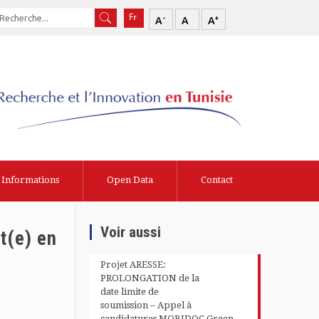
-
+
A
A
A
Informations
Open Data
Contact
Voir aussi
t(e) en
Projet ARESSE:
PROLONGATION de la
date limite de
soumission – Appel à
candidatures MOBIDOC Green