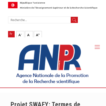
République Tunisienne
Ministère de l'Enseignement Supérieur et de la Recherche Scientifique
-
+
A
A
A
Projet SWAFY: Termes de