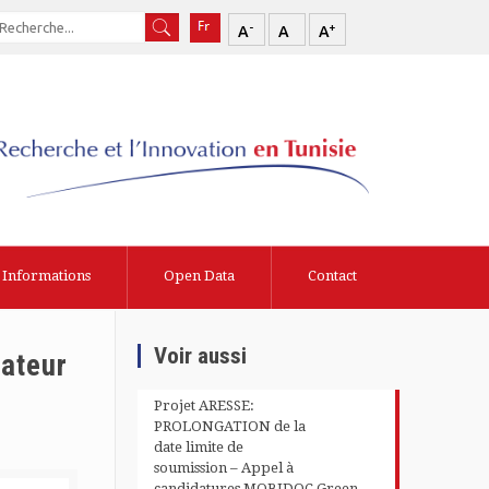
-
+
A
A
A
Informations
Open Data
Contact
Voir aussi
ateur
Projet ARESSE:
PROLONGATION de la
date limite de
soumission – Appel à
candidatures MOBIDOC Green