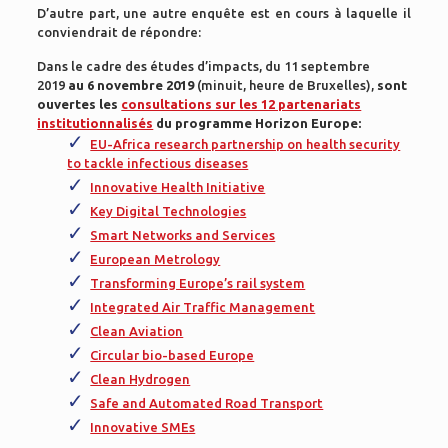
D’autre part, une autre enquête est en cours à laquelle il
conviendrait de répondre:
Dans le cadre des études d’impacts, du 11 septembre
2019
au 6 novembre 2019
(minuit, heure de Bruxelles),
sont
ouvertes les
consultations sur les 12 partenariats
institutionnalisés
du programme Horizon Europe:
EU-Africa research partnership on health security
to tackle infectious diseases
Innovative Health Initiative
Key Digital Technologies
Smart Networks and Services
European Metrology
Transforming Europe’s rail system
Integrated Air Traffic Management
Clean Aviation
Circular bio-based Europe
Clean Hydrogen
Safe and Automated Road Transport
Innovative SMEs