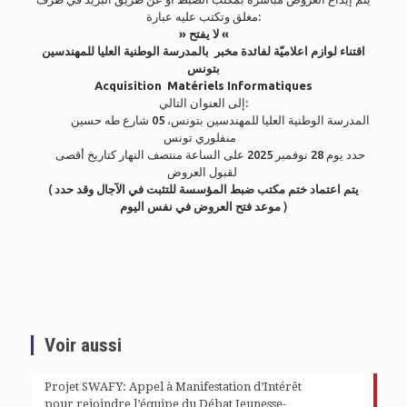
مغلق وتكتب عليه عبارة:
» لا يفتح «
اقتناء لوازم اعلاميّة لفائدة مخبر بالمدرسة
الوطنية العليا للمهندسين
بتونس
Acquisition Matériels Informatiques
إلى العنوان التالي:
المدرسة الوطنية العليا للمهندسين بتونس، 05 شارع طه حسين
منفلوري تونس
حدد يوم 28 نوفمبر 2025 على الساعة منتصف النهار كتاريخ أقصى
لقبول العروض
(
يتم اعتماد ختم مكتب ضبط المؤسسة للتثبت في الآجال وقد حدد
موعد فتح العروض في نفس اليوم
)
Voir aussi
Projet SWAFY: Appel à Manifestation d’Intérêt
pour rejoindre l’équipe du Débat Jeunesse-