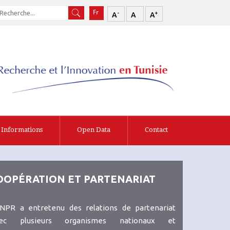
-
+
A
A
A
Informations
Open Data
Contact
OOPÉRATION ET PARTENARIAT
ANPR a entretenu des relations de partenariat
ec plusieurs organismes nationaux et