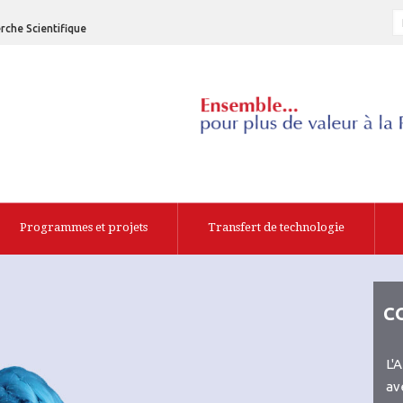
rche Scientifique
Programmes et projets
Transfert de technologie
C
L'
av