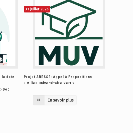
31 juillet 2026
24 juillet 20
 la date
Projet ARESSE: Appel à Propositions
اقتناء سيارة
« Milieu Universitaire Vert »
وظيفية
t-Doc
En savoir plus