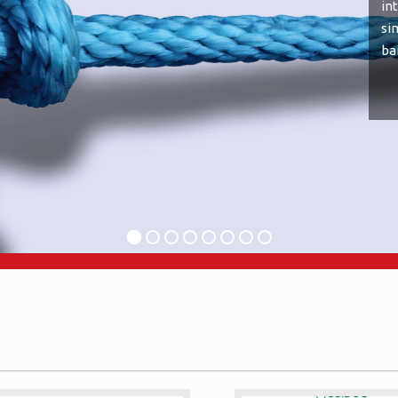
in
si
ba