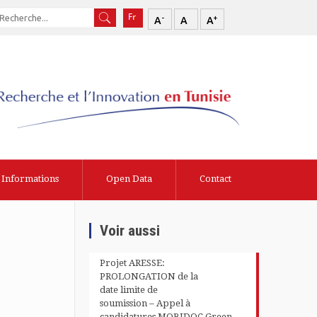
-
+
A
A
A
Informations
Open Data
Contact
Voir aussi
Projet ARESSE:
PROLONGATION de la
date limite de
soumission – Appel à
candidatures MOBIDOC Green