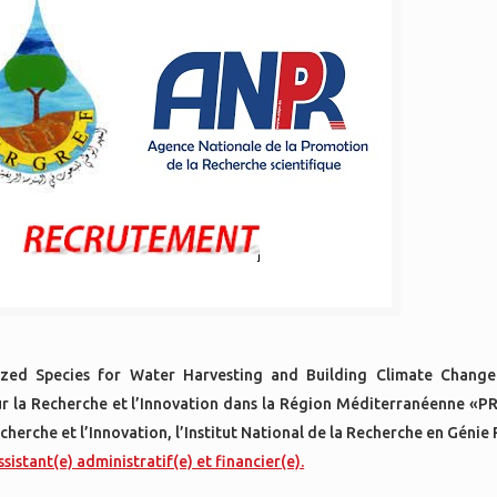
zed Species for Water Harvesting and Building Climate Change 
our la Recherche et l’Innovation dans la Région Méditerranéenne «P
rche et l’Innovation, l’Institut National de la Recherche en Génie R
ssistant(e) administratif(e) et financier(е).