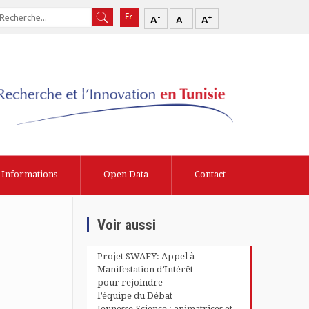
-
+
A
A
A
Informations
Open Data
Contact
Voir aussi
Projet SWAFY: Appel à
Manifestation d’Intérêt
pour rejoindre
l’équipe du Débat
Jeunesse-Science : animatrices et