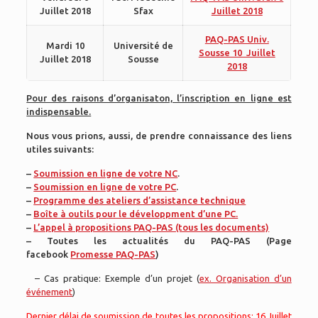
Juillet 2018
Sfax
Juillet 2018
PAQ-PAS Univ.
Mardi 10
Université de
Sousse 10 Juillet
Juillet 2018
Sousse
2018
Pour des raisons d’organisaton, l’inscription en ligne est
indispensable.
Nous vous prions, aussi, de prendre connaissance des liens
utiles suivants:
–
Soumission en ligne de votre NC
.
–
Soumission en ligne de votre PC
.
–
Programme des ateliers d’assistance technique
–
Boîte à outils pour le développment d’une PC.
–
L’appel à propositions PAQ-PAS (tous les documents)
– Toutes les actualités du PAQ-PAS (Page
facebook
Promesse PAQ-PAS
)
– Cas pratique: Exemple d’un projet (
ex. Organisation d’un
événement
)
Dernier délai de soumission de toutes les propositions: 16 Juillet