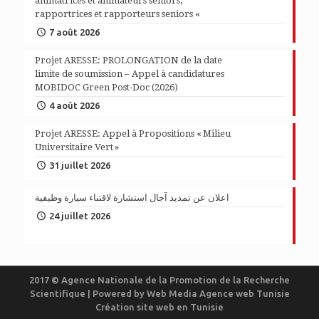
animatrices et animateurs seniors,
rapportrices et rapporteurs seniors «
7 août 2026
Projet ARESSE: PROLONGATION de la date
limite de soumission – Appel à candidatures
MOBIDOC Green Post-Doc (2026)
4 août 2026
Projet ARESSE: Appel à Propositions « Milieu
Universitaire Vert »
31 juillet 2026
اعلان عن تمديد آجال استشارة لاقتناء سيارة وظيفية
24 juillet 2026
2017 © Agence Nationale de la Promotion de la Recherche
Scientifique | Powered by
Web Media
Agence web Tunisie
Création site web en Tunisie