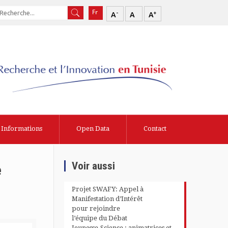
-
+
A
A
A
Informations
Open Data
Contact
Voir aussi
e
Projet SWAFY: Appel à
Manifestation d’Intérêt
pour rejoindre
l’équipe du Débat
Jeunesse-Science : animatrices et