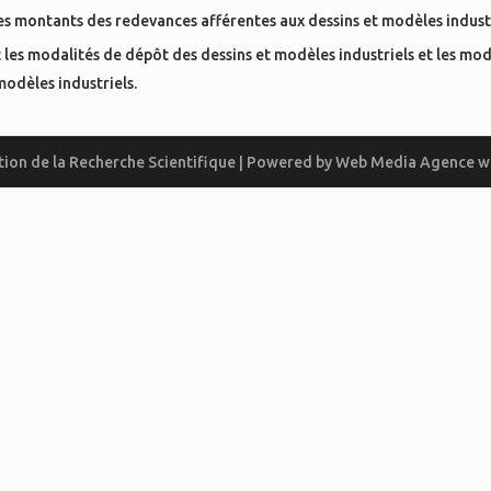
 les montants des redevances afférentes aux dessins et modèles industr
t les modalités de dépôt des dessins et modèles industriels et les mod
 modèles industriels.
ion de la Recherche Scientifique | Powered by
Web Media
Agence w