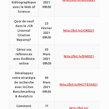
bibliographique
2021
avec le Web of
09h30
Science
Quoi de neuf
23
dans le JCR
Février
(Journal
http://bit.ly/JCR0221
2021
Citation
09h30
Reports)?
Gérez vos
03
références
Mars
http://bit.ly/EN0321
avec EndNote
2021
online
09h30
Développez
votre stratégie
09
de recherche
Mars
http://bit.ly/INCITES0321
avec InCites
2021
Benchmarking
09h30
& Analytics
Comment
17
http://bit.ly/