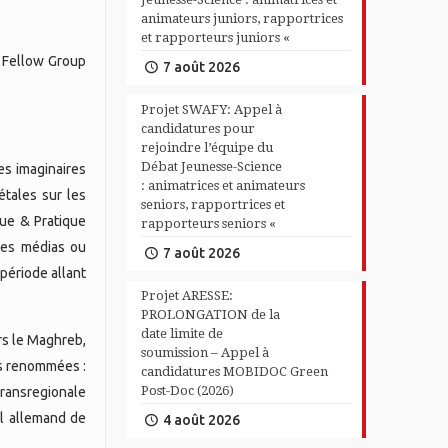
animateurs juniors, rapportrices
et rapporteurs juniors «
y Fellow Group
7 août 2026
Projet SWAFY: Appel à
candidatures pour
rejoindre l’équipe du
Débat Jeunesse-Science
es imaginaires
: animatrices et animateurs
étales sur les
seniors, rapportrices et
que & Pratique
rapporteurs seniors «
 les médias ou
7 août 2026
période allant
Projet ARESSE:
PROLONGATION de la
date limite de
rs le Maghreb,
soumission – Appel à
des renommées :
candidatures MOBIDOC Green
Post-Doc (2026)
Transregionale
al allemand de
4 août 2026