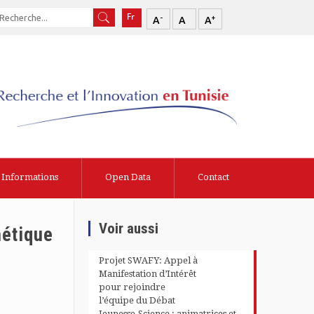
-
+
A
A
A
Informations
Open Data
Contact
Voir aussi
hétique
Projet SWAFY: Appel à
Manifestation d’Intérêt
pour rejoindre
l’équipe du Débat
Jeunesse-Science : animatrices et