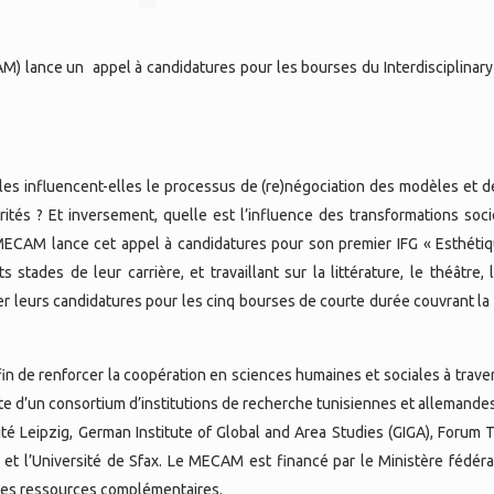
 lance un appel à candidatures pour les bourses du Interdisciplinar
les influencent-elles le processus de (re)négociation des modèles et d
ités ? Et inversement, quelle est l’influence des transformations soci
 MECAM lance cet appel à candidatures pour son premier IFG « Esthéti
 stades de leur carrière, et travaillant sur la littérature, le théâtre,
er leurs candidatures pour les cinq bourses de courte durée couvrant la 
in de renforcer la coopération en sciences humaines et sociales à trave
jointe d’un consortium d’institutions de recherche tunisiennes et alleman
sité Leipzig, German Institute of Global and Area Studies (GIGA), Forum 
S) et l’Université de Sfax. Le MECAM est financé par le Ministère fédér
e des ressources complémentaires.