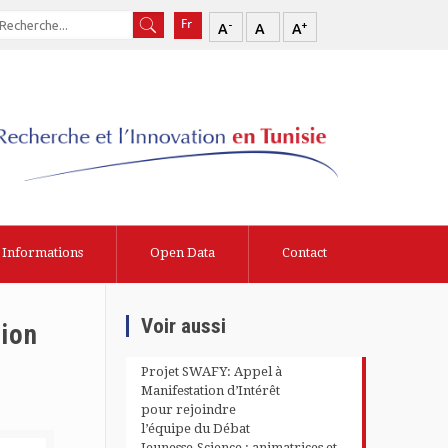
-
+
A
A
A
Informations
Open Data
Contact
Voir aussi
tion
Projet SWAFY: Appel à
Manifestation d’Intérêt
pour rejoindre
l’équipe du Débat
Jeunesse-Science : animatrices et