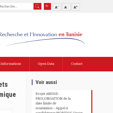
-
+
A
A
A
Informations
Open Data
Contact
Voir aussi
ets
omique
Projet ARESSE:
PROLONGATION de la
date limite de
soumission – Appel à
candidatures MOBIDOC Green