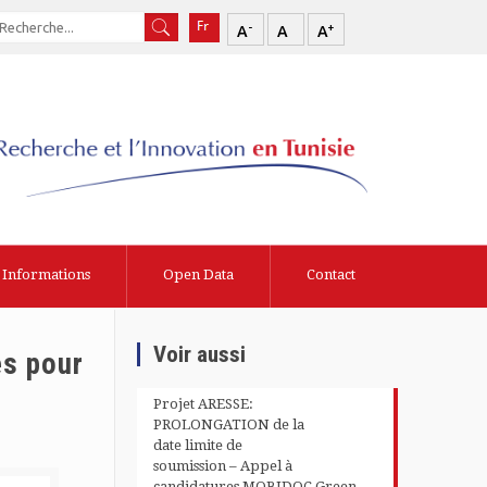
-
+
A
A
A
Informations
Open Data
Contact
Voir aussi
es pour
Projet ARESSE:
PROLONGATION de la
date limite de
soumission – Appel à
candidatures MOBIDOC Green