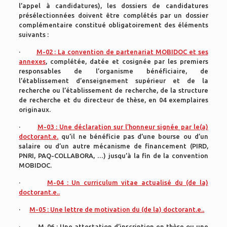
l’appel à candidatures), les dossiers de candidatures
présélectionnées doivent être complétés par un dossier
complémentaire constitué obligatoirement des éléments
suivants :
·
M-02 : La convention de partenariat MOBIDOC et ses
annexes
, complétée, datée et cosignée par les premiers
responsables de l’organisme bénéficiaire, de
l’établissement d’enseignement supérieur et de la
recherche ou l’établissement de recherche, de la structure
de recherche et du directeur de thèse, en 04 exemplaires
originaux.
·
M-03 : Une déclaration sur l’honneur signée par le(a)
doctorant.e.
qu’il ne bénéficie pas d’une bourse ou d’un
salaire ou d’un autre mécanisme de financement (PIRD,
PNRI, PAQ-COLLABORA, …) jusqu’à la fin de la convention
MOBIDOC.
·
M-04 : Un curriculum vitae actualisé du (de la)
doctorant.e..
·
M-05 : Une lettre de motivation du (de la) doctorant.e..
· M-06 : Une attestation d’inscription en thèse ou une