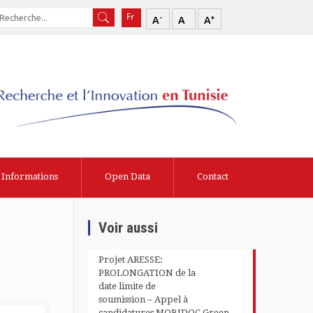
-
+
A
A
A
Informations
Open Data
Contact
Voir aussi
Projet ARESSE:
PROLONGATION de la
date limite de
soumission – Appel à
candidatures MOBIDOC Green