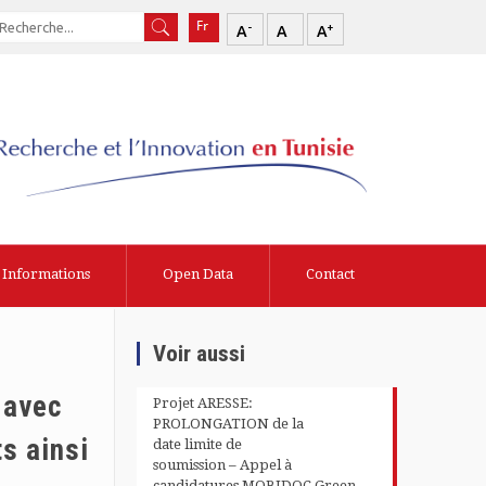
-
+
A
A
A
Informations
Open Data
Contact
Voir aussi
 avec
Projet ARESSE:
PROLONGATION de la
s ainsi
date limite de
soumission – Appel à
candidatures MOBIDOC Green