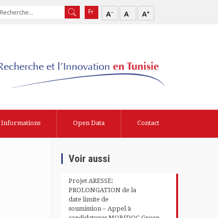
-
+
A
A
A
Informations
Open Data
Contact
Voir aussi
Projet ARESSE:
PROLONGATION de la
date limite de
soumission – Appel à
candidatures MOBIDOC Green