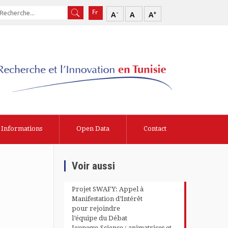
-
+
A
A
A
Informations
Open Data
Contact
Voir aussi
Projet SWAFY: Appel à
Manifestation d’Intérêt
pour rejoindre
l’équipe du Débat
Jeunesse-Science : animatrices et