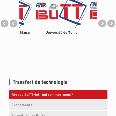
ie de
)
Université de Tunis El Manar
Université de Tunis
Transfert de technologie
Réseau BuTTNet : qui sommes-nous ?
Événements
Formation des Butts