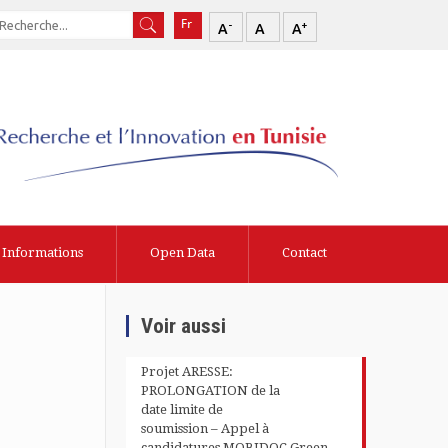
-
+
A
A
A
Informations
Open Data
Contact
Voir aussi
Projet ARESSE:
PROLONGATION de la
date limite de
soumission – Appel à
candidatures MOBIDOC Green