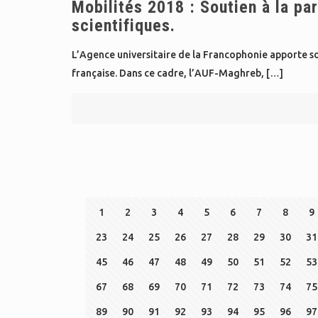
Mobilités 2018 : Soutien à la pa
scientifiques.
L’Agence universitaire de la Francophonie apporte so
française. Dans ce cadre, l’AUF-Maghreb,
[…]
1
2
3
4
5
6
7
8
9
23
24
25
26
27
28
29
30
31
45
46
47
48
49
50
51
52
53
67
68
69
70
71
72
73
74
75
89
90
91
92
93
94
95
96
97