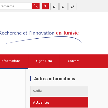
-
+
A
A
A
Informations
Open Data
Contact
Autres informations
Veille
Actualités