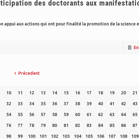
rticipation des doctorants aux manifestati
n appui aux actions qui ont pour finalité la promotion de la science 
En
Précedent
10
11
12
13
14
15
16
17
18
19
20
21
32
33
34
35
36
37
38
39
40
41
42
43
54
55
56
57
58
59
60
61
62
63
64
65
76
77
78
79
80
81
82
83
84
85
86
87
98
99
100
101
102
103
104
105
106
107
108
109