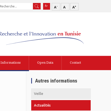
-
+
A
A
A
Informations
Open Data
Contact
Autres informations
Veille
Actualités