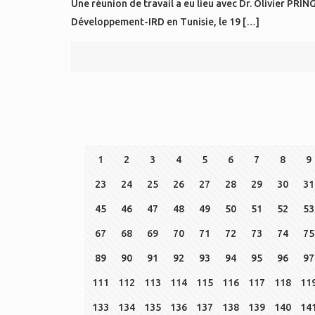
Une réunion de travail a eu lieu avec Dr. Olivier PRI
Développement-IRD en Tunisie, le 19
[…]
1
2
3
4
5
6
7
8
9
23
24
25
26
27
28
29
30
31
45
46
47
48
49
50
51
52
53
67
68
69
70
71
72
73
74
75
89
90
91
92
93
94
95
96
97
111
112
113
114
115
116
117
118
11
133
134
135
136
137
138
139
140
14