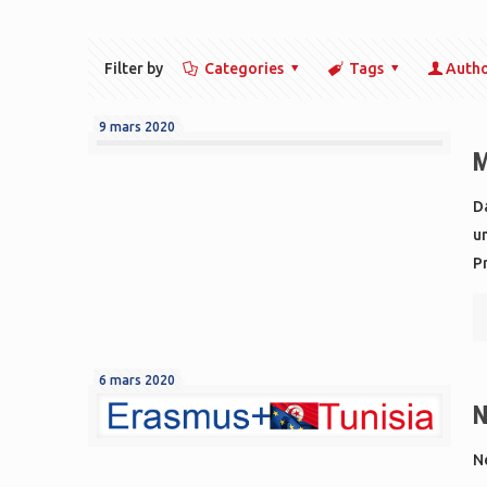
Filter by
Categories
Tags
Auth
9 mars 2020
M
D
u
P
6 mars 2020
N
N