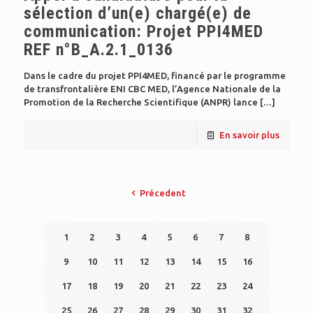
sélection d’un(e) chargé(e) de
communication: Projet PPI4MED
REF n°B_A.2.1_0136
Dans le cadre du projet PPI4MED, financé par le programme
de transfrontalière ENI CBC MED, l’Agence Nationale de la
Promotion de la Recherche Scientifique (ANPR) lance
[…]
En savoir plus
Précedent
1
2
3
4
5
6
7
8
9
10
11
12
13
14
15
16
17
18
19
20
21
22
23
24
25
26
27
28
29
30
31
32