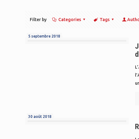
Filter by
Categories
Tags
Auth
5 septembre 2018
J
d
L’
l
un
30 août 2018
R