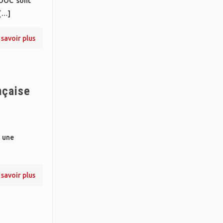
BIDOC sont
[…]
 savoir plus
nçaise
, une
 savoir plus