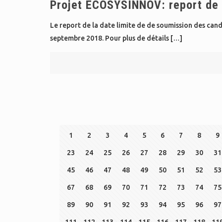
Projet ECOSYSINNOV: report de l
Le report de la date limite de de soumission des ca
septembre 2018. Pour plus de détails
[…]
1
2
3
4
5
6
7
8
9
23
24
25
26
27
28
29
30
31
45
46
47
48
49
50
51
52
53
67
68
69
70
71
72
73
74
75
89
90
91
92
93
94
95
96
97