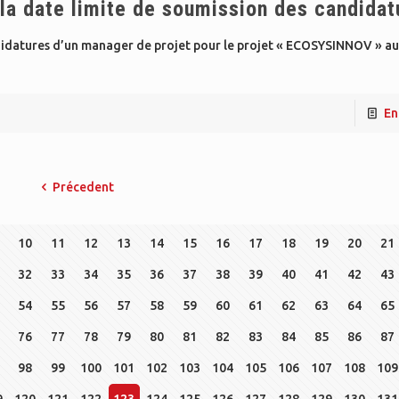
a date limite de soumission des candidat
ndidatures d’un manager de projet pour le projet « ECOSYSINNOV » au
En
Précedent
10
11
12
13
14
15
16
17
18
19
20
21
32
33
34
35
36
37
38
39
40
41
42
43
54
55
56
57
58
59
60
61
62
63
64
65
76
77
78
79
80
81
82
83
84
85
86
87
98
99
100
101
102
103
104
105
106
107
108
109