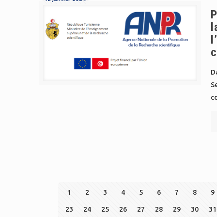
P
l
l
c
Da
S
c
1
2
3
4
5
6
7
8
9
23
24
25
26
27
28
29
30
31