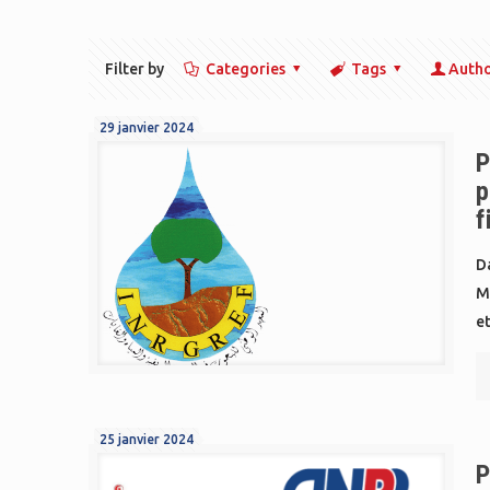
Filter by
Categories
Tags
Auth
29 janvier 2024
P
p
f
D
Me
et
25 janvier 2024
P