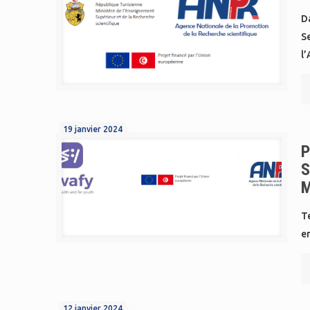
Da
S
l
19 janvier 2024
P
S
M
Te
e
12 janvier 2024