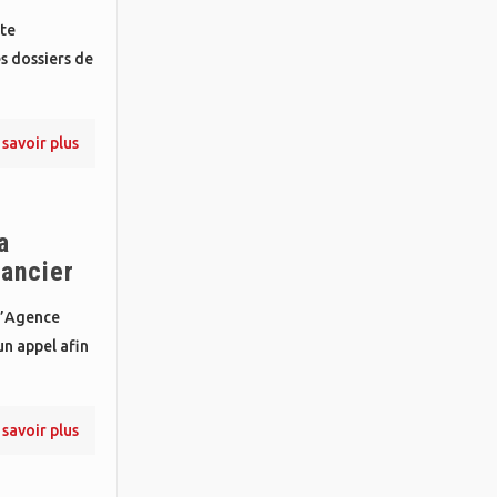
nte
s dossiers de
 savoir plus
a
nancier
 l’Agence
n appel afin
 savoir plus