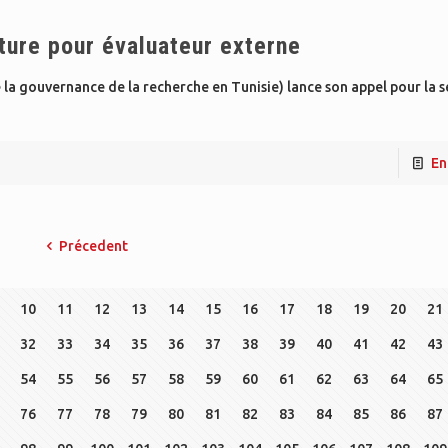
ture pour évaluateur externe
la gouvernance de la recherche en Tunisie) lance son appel pour la s
En
Précedent
10
11
12
13
14
15
16
17
18
19
20
21
32
33
34
35
36
37
38
39
40
41
42
43
54
55
56
57
58
59
60
61
62
63
64
65
76
77
78
79
80
81
82
83
84
85
86
87