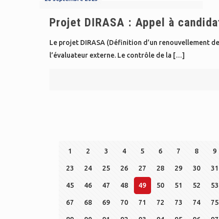
Projet DIRASA : Appel à candida
Le projet DIRASA (Définition d’un renouvellement de 
l’évaluateur externe. Le contrôle de la
[…]
1
2
3
4
5
6
7
8
9
23
24
25
26
27
28
29
30
31
45
46
47
48
49
50
51
52
53
67
68
69
70
71
72
73
74
75