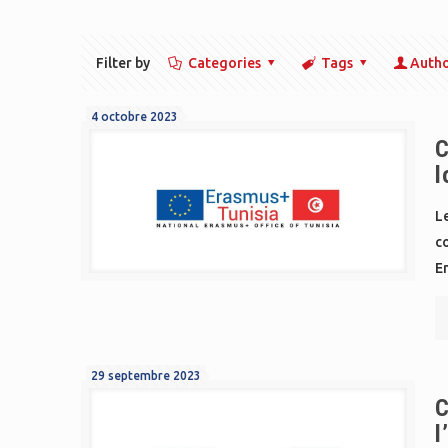
Filter by
Categories
Tags
Auth
4 octobre 2023
C
l
Le
co
En
29 septembre 2023
C
l